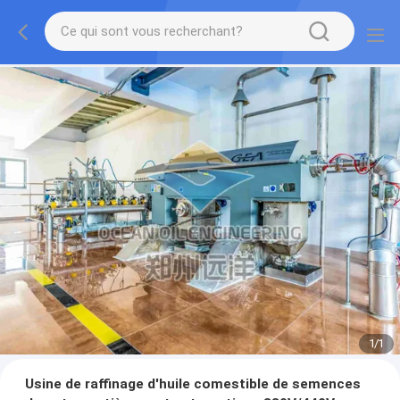
1
/
1
Usine de raffinage d'huile comestible de semences