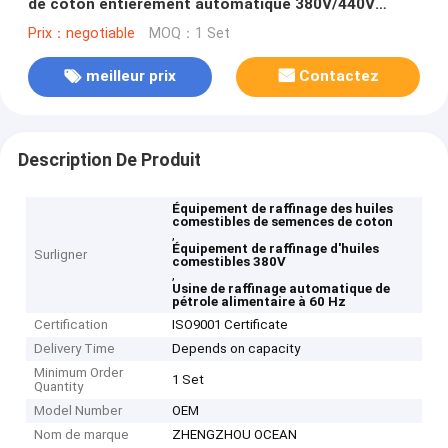
de coton entièrement automatique 380V/440V
50/60 Hz
Prix：negotiable
MOQ：1 Set
meilleur prix
Contactez
Description De Produit
Équipement de raffinage des huiles
comestibles de semences de coton
,
Équipement de raffinage d'huiles
Surligner
comestibles 380V
,
Usine de raffinage automatique de
pétrole alimentaire à 60 Hz
Certification
ISO9001 Certificate
Delivery Time
Depends on capacity
Minimum Order
1 Set
Quantity
Model Number
OEM
Nom de marque
ZHENGZHOU OCEAN