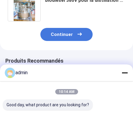
biodiesel 380V pour la distillation et
l'estérification d'acide gras
Continuer
Produits Recommandés
admin
10:14 AM
Good day, what product are you looking for?
Équipement de
Machines de
Équipement de
production de
production de
biodiesel en ac
biodiesel contrôlé
biodiesel
inoxydable 38
par PLC à petite
entièrement
refroidissemen