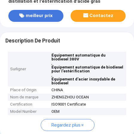
distillation et l'estérification d'acide gras
meilleur prix
Contactez
Description De Produit
Équipement automatique du
biodiesel 380V
,
Équipement automatique de biodiesel
Surligner
pour l'estérification
,
Équipement d'acier inoxydable de
biodiesel
Place of Origin
CHINA
Nom de marque
ZHENGZHOU OCEAN
Certification
ISO9001 Certificate
Model Number
OEM
Regardez plus